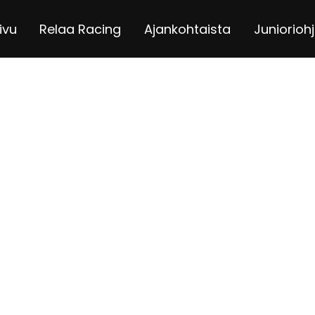
ivu
Relaa Racing
Ajankohtaista
Juniorioh
nnissä