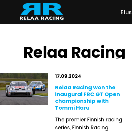
Siirry sisältöön
Etus
Myy
Relaa Racing
17.09.2024
Relaa Racing won the
inaugural FRC GT Open
championship with
Tommi Haru
The premier Finnish racing
series, Finnish Racing