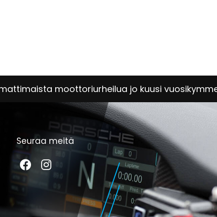
attimaista moottoriurheilua jo kuusi vuosikymm
Seuraa meitä