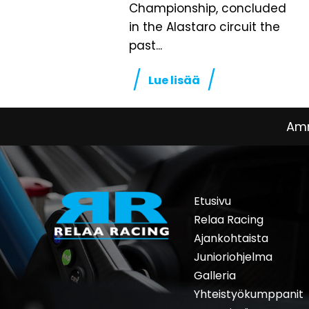
Championship, concluded
in the Alastaro circuit the
past...
Lue lisää
Amm
Etusivu
Relaa Racing
Ajankohtaista
Junioriohjelma
Galleria
Yhteistyökumppanit