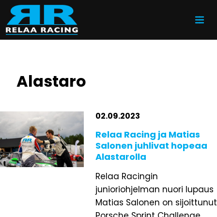
Siirry sisältöön
Alastaro
02.09.2023
Relaa Racing ja Matias
Salonen juhlivat hopeaa
Alastarolla
Relaa Racingin
junioriohjelman nuori lupaus
Matias Salonen on sijoittunut
Porsche Sprint Challenge