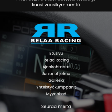
kuusi vuosikymmentä
Etusivu
Relaa Racing
Ajankohtaista
Junioriohjelma
Galleria
Yhteistyökumppanit
Myynnissä
Seuraa meitä