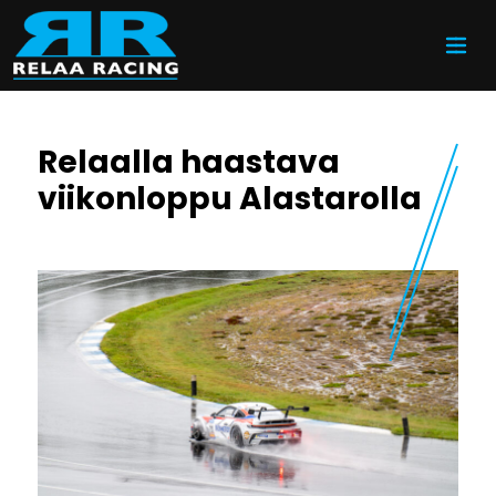
Siirry sisältöön
Relaalla haastava
viikonloppu Alastarolla