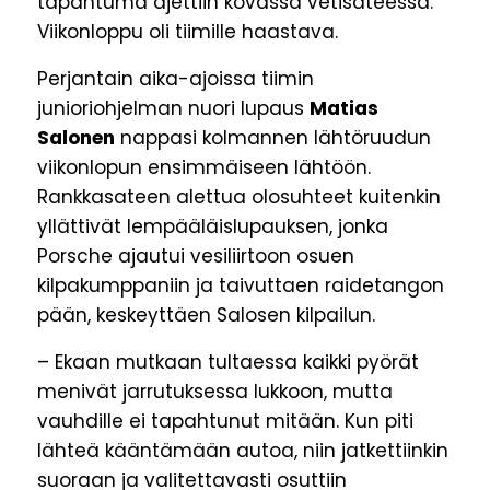
tapahtuma ajettiin kovassa vetisateessa.
Viikonloppu oli tiimille haastava.
Perjantain aika-ajoissa tiimin
junioriohjelman nuori lupaus
Matias
Salonen
nappasi kolmannen lähtöruudun
viikonlopun ensimmäiseen lähtöön.
Rankkasateen alettua olosuhteet kuitenkin
yllättivät lempääläislupauksen, jonka
Porsche ajautui vesiliirtoon osuen
kilpakumppaniin ja taivuttaen raidetangon
pään, keskeyttäen Salosen kilpailun.
– Ekaan mutkaan tultaessa kaikki pyörät
menivät jarrutuksessa lukkoon, mutta
vauhdille ei tapahtunut mitään. Kun piti
lähteä kääntämään autoa, niin jatkettiinkin
suoraan ja valitettavasti osuttiin