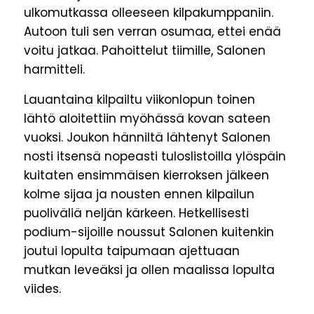
ulkomutkassa olleeseen kilpakumppaniin.
Autoon tuli sen verran osumaa, ettei enää
voitu jatkaa. Pahoittelut tiimille, Salonen
harmitteli.
Lauantaina kilpailtu viikonlopun toinen
lähtö aloitettiin myöhässä kovan sateen
vuoksi. Joukon hänniltä lähtenyt Salonen
nosti itsensä nopeasti tuloslistoilla ylöspäin
kuitaten ensimmäisen kierroksen jälkeen
kolme sijaa ja nousten ennen kilpailun
puoliväliä neljän kärkeen. Hetkellisesti
podium-sijoille noussut Salonen kuitenkin
joutui lopulta taipumaan ajettuaan
mutkan leveäksi ja ollen maalissa lopulta
viides.