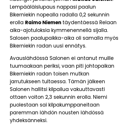
Lempääläislupaus nappasi paalun
Bikerniekin nopealla radalla 0,2 sekunnin
erolla
Raimo Niemen
täydentäessä Relaan
aika-ajotuloksia kymmenennellä sijalla.
Salosen paalupaikka-aika oli samalla myös
Bikerniekin radan uusi ennätys.
Avauslähdössä Salonen ei antanut muille
tuumaakaan periksi, vaan piti johtopaikan
Bikerniekin radan toisen mutkan
jarrutukseen tultaessa. Tämän jälkeen
Salonen hallitsi kilpailua vakuuttavasti
ottaen voiton 2,3 sekunnin erolla. Niemi
puolestaan sai kilpakumppaneitaan
paremman lähdön nousten lähdössä
yhdeksänneksi.