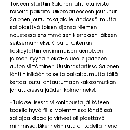
Toiseen starttiin Salonen lähti eturivistä
toiselta paikalta. Ulkokaarteeseen joutunut
Salonen joutui takajalalle lähdössä, mutta
sai pidettyä toisen sijansa Niemen
noustessa ensimmäisen kierroksen jälkeen
seitsemänneksi. Kilpailu kuitenkin
keskeytettiin ensimmäisen kierroksen
jälkeen, syynä hiekka-alueelle jääneen
auton siirtäminen. Uusintastartissa Salonen
lähti niinikään toiselta paikalta, mutta tällä
kertaa joutui antautumaan kakkosmutkan
jarrutuksessa jääden kolmanneksi.
-Tuloksellisesta viikonlopusta jäi käteen
todella hyvä fiilis. Molemmissa lähdöissä
sai ajaa kilpaa ja virheet oli pidettävä
minimissä. Bikerniekin rata oli todella hieno